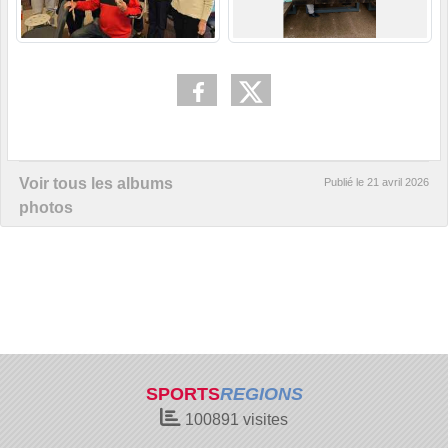
Voir tous les albums
Publié le
21 avril 2026
photos
SPORTS
REGIONS
100891
visites