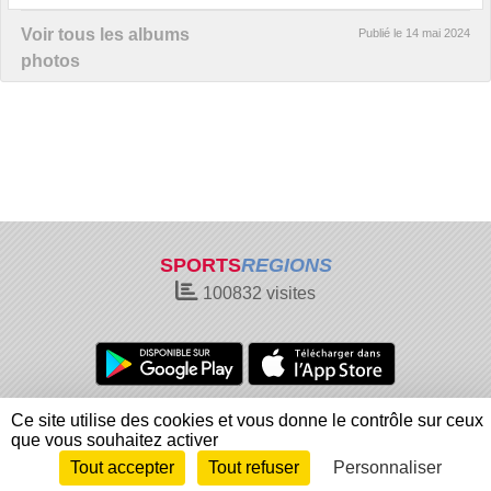
Voir tous les albums
Publié le
14 mai 2024
photos
SPORTS
REGIONS
100832
visites
Charte cookies
Gestion des cookies
Ce site utilise des cookies et vous donne le contrôle sur ceux
Informations légales
Signaler un contenu inapproprié
que vous souhaitez activer
Tout accepter
Tout refuser
Personnaliser
Envie de participer ?
Connexion