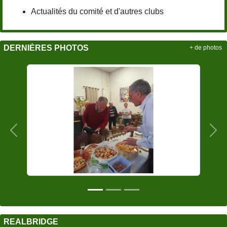
Actualités du comité et d'autres clubs
DERNIÈRES PHOTOS
+ de photos
Précedent
Sui
REALBRIDGE