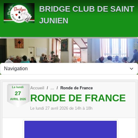
Panneau de gestion des cookies
BRIDGE CLUB DE SAINT
JUNIEN
Le
lundi
Accueil
Ronde de France
27
RONDE DE FRANCE
AVRIL
2026
Le
lundi
27
avril
2026
de 14h à 18h