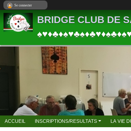
Panneau de gestion des cookies
Se connecter
BRIDGE CLUB DE S
♠♥♦♣♦♠♥♣♠♦♣♥♦♠♣♦♠
ACCUEIL
INSCRIPTIONS/RESULTATS
LA VIE 