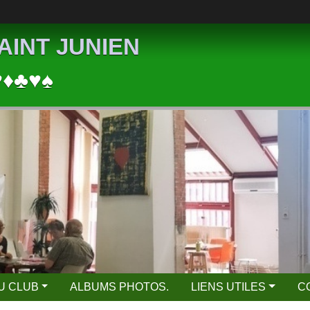
AINT JUNIEN
♥♦♣♥♠
DU CLUB
ALBUMS PHOTOS.
LIENS UTILES
C